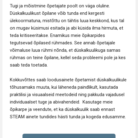
Tugi ja mõistmine õpetajate poolt on väga oluline.
Düskalkuulikust õpilane võib tunda end kergesti
ülekoormatuna, mistõttu on tähtis luua keskkond, kus tal
on mugav küsimusi esitada ja abi küsida ilma hirmuta, et
teda kritiseeritakse. Enamikus meie õpikarpides
tegutsevad õpilased rühmades. See annab õpetajale
võimaluse luua rühmi nõnda, et düskalkuulikuga samas
rühmas on teine õpilane, kellel seda probleemi pole ja kes
saab teda toetada.
Kokkuvõttes saab loodusainete õpetamist düskalkuulikule
tõhusamaks muuta, kui läheneda paindlikult, kasutada
praktilisi ja visuaalseid meetodeid ning pakkuda vajadusel
individuaalset tuge ja abivahendeid. Kasutage meie
õpikarpe ja veendute, et ka düskalkuulik saab ennast
STEAM ainete tundides hästi tunda ja kogeda edusamme.