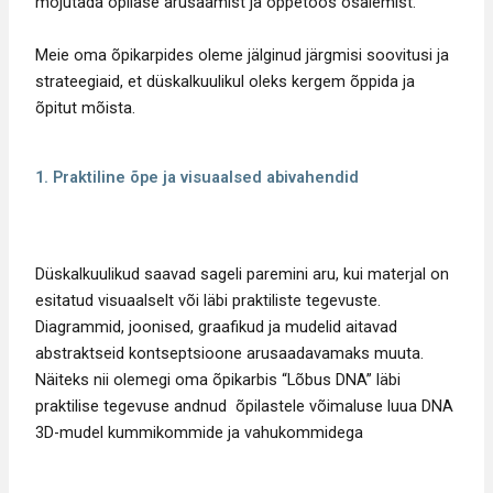
mõjutada õpilase arusaamist ja õppetöös osalemist.
Meie oma õpikarpides oleme jälginud järgmisi soovitusi ja
strateegiaid, et düskalkuulikul oleks kergem õppida ja
õpitut mõista.
1. Praktiline õpe ja visuaalsed abivahendid
Düskalkuulikud saavad sageli paremini aru, kui materjal on
esitatud visuaalselt või läbi praktiliste tegevuste.
Diagrammid, joonised, graafikud ja mudelid aitavad
abstraktseid kontseptsioone arusaadavamaks muuta.
Näiteks nii olemegi oma õpikarbis “Lõbus DNA” läbi
praktilise tegevuse andnud õpilastele võimaluse luua DNA
3D-mudel kummikommide ja vahukommidega