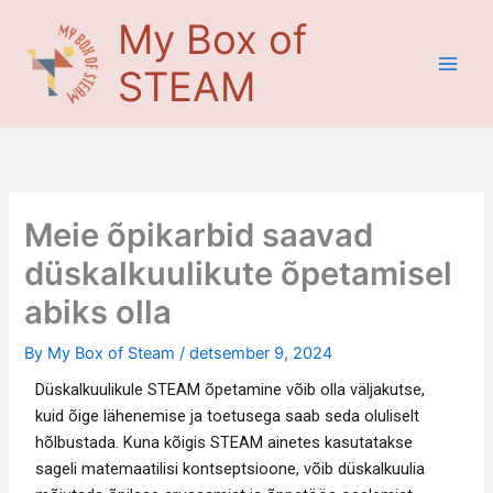
Skip
Main
My Box of
to
Men
content
STEAM
Meie õpikarbid saavad
düskalkuulikute õpetamisel
abiks olla
By
My Box of Steam
/
detsember 9, 2024
Düskalkuulikule STEAM õpetamine võib olla väljakutse,
kuid õige lähenemise ja toetusega saab seda oluliselt
hõlbustada. Kuna kõigis STEAM ainetes kasutatakse
sageli matemaatilisi kontseptsioone, võib düskalkuulia