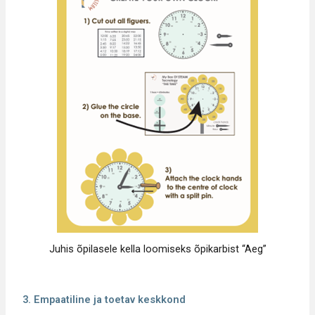
Juhis õpilasele kella loomiseks õpikarbist “Aeg”
3. Empaatiline ja toetav keskkond