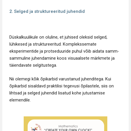
2. Selged ja struktureeritud juhendid
Düskalkuulikule on oluline, et juhised oleksid selged,
lühikesed ja struktureeritud. Komplekssemate
eksperimentide ja protseduuride puhul võib aidata samm-
sammuline juhendamine koos visuaalsete märkmete ja
täiendavate selgitustega.
Nii olemegi kõik õpikarbid varustanud juhenditega. Kui
õpikarbid sisaldavd praktilisi tegevusi õpilastele, siis on
lihtsad ja selged juhendid lisatud kohe jutustamise
elemendile.