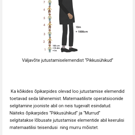
Väljavõte jutustamiselemendist “Pikkusühikud”
Ka kõikides õpikarpides olevad loo jutustamise elemendid
toetavad seda lähenemist. Matemaatiliste operatsioonide
selgitamine jooniste abil on neis tugevalt esindatud.
Näiteks õpikarpides “Pikkusühikud” ja “Murrud”
selgitatakse lõbusate jutustamise elementide abil keerulisi
matemaatilisi teisendusi ning murru mõistet.