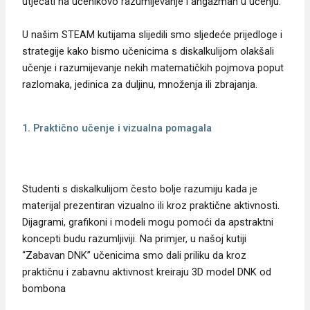
utjecati na učenikovo razumijevanje i angažman u učenju.
U našim STEAM kutijama slijedili smo sljedeće prijedloge i
strategije kako bismo učenicima s diskalkulijom olakšali
učenje i razumijevanje nekih matematičkih pojmova poput
razlomaka, jedinica za duljinu, množenja ili zbrajanja.
1. Praktično učenje i vizualna pomagala
Studenti s diskalkulijom često bolje razumiju kada je
materijal prezentiran vizualno ili kroz praktične aktivnosti.
Dijagrami, grafikoni i modeli mogu pomoći da apstraktni
koncepti budu razumljiviji. Na primjer, u našoj kutiji
“Zabavan DNK” učenicima smo dali priliku da kroz
praktičnu i zabavnu aktivnost kreiraju 3D model DNK od
bombona