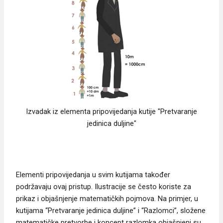
Izvadak iz elementa pripovijedanja kutije "Pretvaranje
jedinica duljine"
Elementi pripovijedanja u svim kutijama također
podržavaju ovaj pristup. Ilustracije se često koriste za
prikaz i objašnjenje matematičkih pojmova. Na primjer, u
kutijama “Pretvaranje jedinica duljine” i “Razlomci”, složene
matematičke pretvorbe i koncept razlomka objašnjeni su