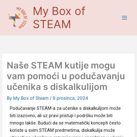
Skip
Main
My Box of
to
Men
content
STEAM
Naše STEAM kutije mogu
vam pomoći u podučavanju
učenika s diskalkulijom
By
My Box of Steam
/
9 prosinca, 2024
Podučavanje STEAM-a za učenike s diskalkulijom može
biti izazovno, ali uz pravi pristup i podršku može biti
mnogo lakše. Budući da se matematički koncepti često
koriste u svim STEAM predmetima, diskalkulija može