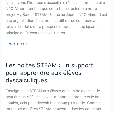
externe
Nous avons l’honneur d’accueillir le réseau communautaire
NPO
NPO Almond en tant que contributeur externe à notre
Almond
projet My Box of STEAM. Basée au Japon, NPO Almond est
Community
une organisation à but non lucratif qui se consacre à
Network
relever les défis de la prospérité sociale en appliquant le
(Japon)
principe de l’« écoute active » et en
sur
notre
Lire la suite »
projet
Les boites STEAM : un support
Les
boites
pour apprendre aux élèves
STEAM
dyscalculiques.
:
un
Enseigner les STEAM aux élèves atteints de dyscalculie
support
peut être un défi, mais avec la bonne approche et le bon
pour
soutien, cela peut devenir beaucoup plus facile. Comme
apprendre
toutes les matières STEAM peuvent utiliser les concepts
aux