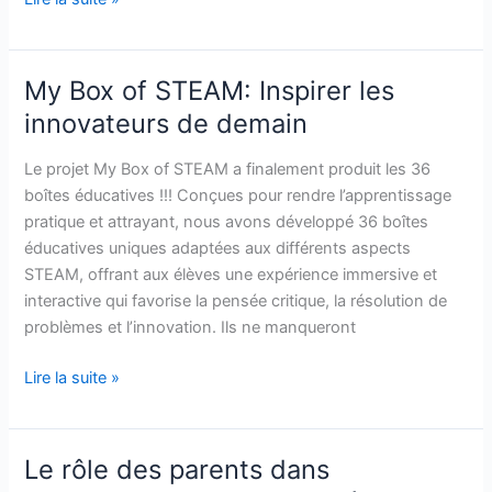
My Box of STEAM: Inspirer les
My
Box
innovateurs de demain
of
STEAM:
Le projet My Box of STEAM a finalement produit les 36
Inspirer
boîtes éducatives !!! Conçues pour rendre l’apprentissage
les
pratique et attrayant, nous avons développé 36 boîtes
innovateurs
éducatives uniques adaptées aux différents aspects
de
STEAM, offrant aux élèves une expérience immersive et
demain
interactive qui favorise la pensée critique, la résolution de
problèmes et l’innovation. Ils ne manqueront
Lire la suite »
Le rôle des parents dans
Le
rôle