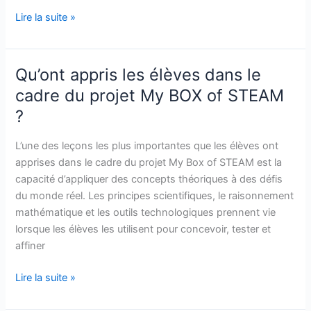
Lire la suite »
Qu’ont appris les élèves dans le
Qu’ont
appris
cadre du projet My BOX of STEAM
les
?
élèves
dans
L’une des leçons les plus importantes que les élèves ont
le
apprises dans le cadre du projet My Box of STEAM est la
cadre
capacité d’appliquer des concepts théoriques à des défis
du
du monde réel. Les principes scientifiques, le raisonnement
projet
mathématique et les outils technologiques prennent vie
My
lorsque les élèves les utilisent pour concevoir, tester et
BOX
affiner
of
STEAM
Lire la suite »
?