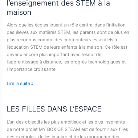
l’enseignement des STEM à la
des
maison
parents
dans
Alors que les écoles jouent un rôle central dans l’initiation
l’enseignement
des élèves aux matières STEM, les parents sont de plus en
des
plus reconnus comme des contributeurs essentiels à
STEM
l’éducation STEM de leurs enfants à la maison. Ce rôle est
à
devenu encore plus important avec l’essor de
la
l’apprentissage à distance, les progrès technologiques et
maison
l’importance croissante
Lire la suite »
LES FILLES DANS L’ESPACE
LES
FILLES
L’un des objectifs les plus ambitieux et les plus inspirants
DANS
de notre projet MY BOX OF STEAM est de fournir aux filles
L’ESPACE
des exemples, de les inspirer et de les rapprocher des