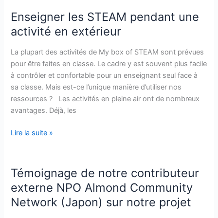
Enseigner les STEAM pendant une
Enseigner
les
activité en extérieur
STEAM
pendant
La plupart des activités de My box of STEAM sont prévues
une
pour être faites en classe. Le cadre y est souvent plus facile
activité
à contrôler et confortable pour un enseignant seul face à
en
sa classe. Mais est-ce l’unique manière d’utiliser nos
extérieur
ressources ? Les activités en pleine air ont de nombreux
avantages. Déjà, les
Lire la suite »
Témoignage de notre contributeur
Témoignage
de
externe NPO Almond Community
notre
Network (Japon) sur notre projet
contributeur