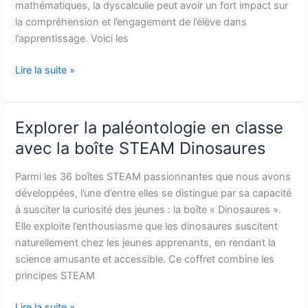
mathématiques, la dyscalculie peut avoir un fort impact sur
élèves
la compréhension et l’engagement de l’élève dans
dyscalculiques.
l’apprentissage. Voici les
Lire la suite »
Explorer la paléontologie en classe
Explorer
la
avec la boîte STEAM Dinosaures
paléontologie
en
Parmi les 36 boîtes STEAM passionnantes que nous avons
classe
développées, l’une d’entre elles se distingue par sa capacité
avec
à susciter la curiosité des jeunes : la boîte « Dinosaures ».
la
Elle exploite l’enthousiasme que les dinosaures suscitent
boîte
naturellement chez les jeunes apprenants, en rendant la
STEAM
science amusante et accessible. Ce coffret combine les
Dinosaures
principes STEAM
Lire la suite »