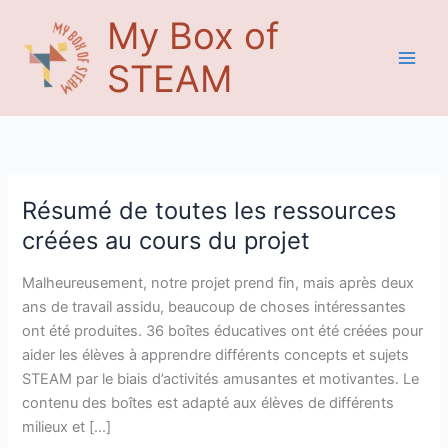
Aller
Main
My Box of
au
Men
contenu
STEAM
Résumé de toutes les ressources
Résumé
de
créées au cours du projet
toutes
les
Malheureusement, notre projet prend fin, mais après deux
ressources
ans de travail assidu, beaucoup de choses intéressantes
créées
ont été produites. 36 boîtes éducatives ont été créées pour
au
aider les élèves à apprendre différents concepts et sujets
cours
STEAM par le biais d’activités amusantes et motivantes. Le
du
contenu des boîtes est adapté aux élèves de différents
projet
milieux et […]