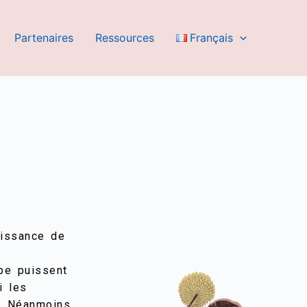
Partenaires
Ressources
Français
aissance de
pe puissent
i les
. Néanmoins,