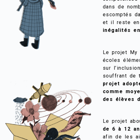
dans de nombr
escomptés da
et il reste e
inégalités 
Le projet My
écoles éléme
sur l’inclusi
souffrant de 
projet adopte
comme moyen 
des élèves 
Le projet abo
de 6 à 12 a
afin de les a