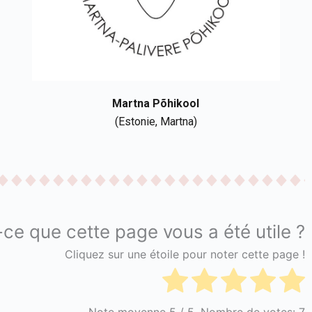
Martna
Põhikool
(Estonie,
Martna
)
-ce que cette page vous a été utile ?
Cliquez sur une étoile pour noter cette page !
Note moyenne
5
/ 5. Nombre de votes:
7