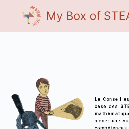
Aller
au
My Box of ST
contenu
Le Conseil e
base des
STE
mathématiqu
mener une vi
compétences