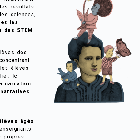
les résultats
les sciences,
 et les
ne des STEM
.
élèves des
concentrant
 les élèves
lier,
le
a narration
narratives
élèves âgés
enseignants
s propres