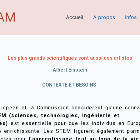
EAM
Accueil
A propos
Infos
Les plus grands scientifiques sont aussi des artistes
Albert Einstein
CONTEXTE ET BESOINS​
uropéen et la Commission considèrent qu’une conn
M (sciences, technologies, ingénierie et
es)
est essentielle pour que les individus en Euro
e enrichissante. Les STEM figurent également parm
 clés pour
l’apprentissage tout au long de la vie