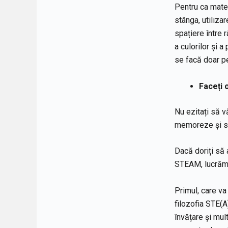
Pentru ca mater
stânga, utiliza
spațiere între r
a culorilor și a
se facă doar pe
Face
ț
i 
Nu ezitați să vă
memoreze și să
Dacă doriți să 
STEAM, lucrăm î
Primul, care v
filozofia STE(A
învățare și mul