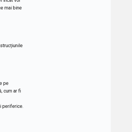
l încât vor
ce mai bine
nstrucțiunile
te pe
, cum ar fi
 periferice.