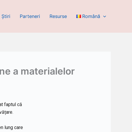
Știri
Parteneri
Resurse
Română
une a materialelor
at faptul că
vățare.
en lung care