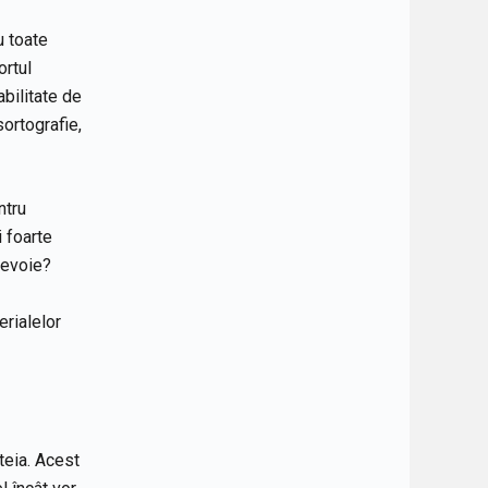
u toate
ortul
abilitate de
ortografie,
ntru
i foarte
nevoie?
erialelor
teia. Acest