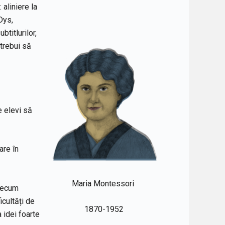
aliniere la
Dys,
btitlurilor,
 trebui să
pe elevi să
are în
Maria Montessori
precum
icultăți de
1870-1952
 idei foarte