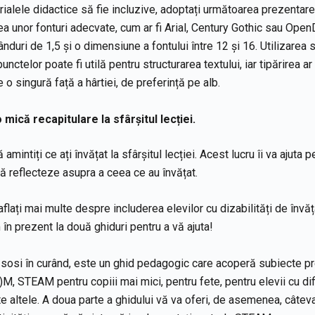
ialele didactice să fie incluzive, adoptați următoarea prezentare: 
rea unor fonturi adecvate, cum ar fi Arial, Century Gothic sau Open
ânduri de 1,5 și o dimensiune a fontului între 12 și 16. Utilizarea su
 punctelor poate fi utilă pentru structurarea textului, iar tipărirea ar
 o singură față a hârtiei, de preferință pe alb.
o mică recapitulare la sfâr
ș
itul lec
ț
iei.
 amintiți ce ați învățat la sfârșitul lecției. Acest lucru îi va ajuta 
 reflecteze asupra a ceea ce au învățat.
aflați mai multe despre includerea elevilor cu dizabilități de învăț
n prezent la două ghiduri pentru a vă ajuta!
a sosi în curând, este un ghid pedagogic care acoperă subiecte 
)M, STEAM pentru copiii mai mici, pentru fete, pentru elevii cu dif
te altele. A doua parte a ghidului vă va oferi, de asemenea, câteva