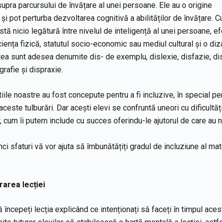
upra parcursului de învățare al unei persoane. Ele au o origine
și pot perturba dezvoltarea cognitivă a abilităților de învățare. C
stă nicio legătură între nivelul de inteligență al unei persoane, ef
iciența fizică, statutul socio-economic sau mediul cultural și o diz
ea sunt adesea denumite dis- de exemplu, dislexie, disfazie, dis
grafie și dispraxie.
tiile noastre au fost concepute pentru a fi incluzive, în special pe
ceste tulburări. Dar acești elevi se confruntă uneori cu dificultăț
r, cum îi putem include cu succes oferindu-le ajutorul de care au 
ci sfaturi vă vor ajuta să îmbunătățiți gradul de incluziune al mat
rarea lec
ției
ă începeți lecția explicând ce intenționați să faceți în timpul aces