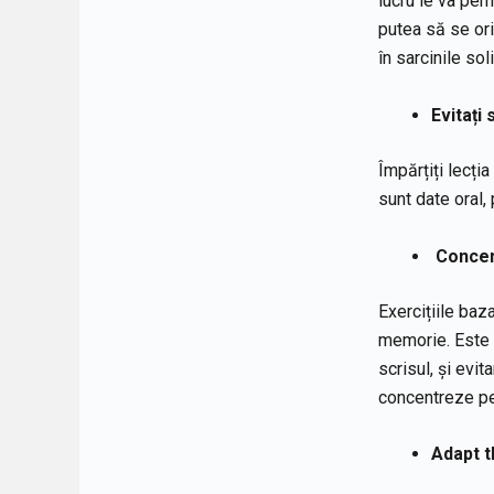
lucru le va perm
putea să se ori
în sarcinile soli
Evita
ț
i 
Împărțiți lecția
sunt date oral,
Concen
Exercițiile baz
memorie. Este r
scrisul, și evi
concentreze pe 
Adapt t