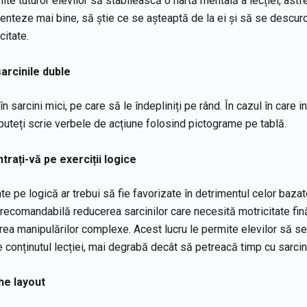
ite tuturor elevilor să stabilească o hartă mentală a lecției, astfe
enteze mai bine, să știe ce se așteaptă de la ei și să se descur
citate.
sarcinile duble
 în sarcini mici, pe care să le îndepliniți pe rând. În cazul în care i
 puteți scrie verbele de acțiune folosind pictograme pe tablă.
tra
ț
i-vă pe exerci
ț
ii logice
ate pe logică ar trebui să fie favorizate în detrimentul celor baza
ecomandabilă reducerea sarcinilor care necesită motricitate fină
tarea manipulărilor complexe. Acest lucru le permite elevilor să se
conținutul lecției, mai degrabă decât să petreacă timp cu sarcini
he layout