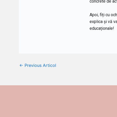
concrete de ac
Apoi, fiți cu o
explica și vă va
educaționale!
←
Previous Articol