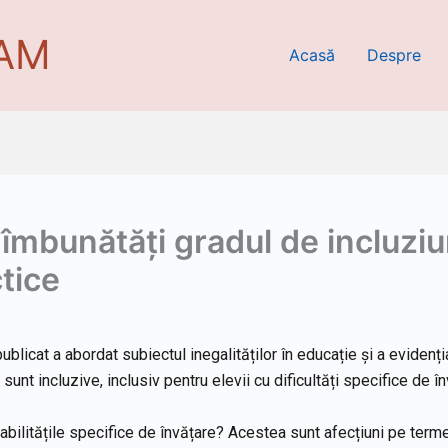
EAM
Acasă
Despre
a îmbunătăți gradul de incluzi
tice
publicat a abordat subiectul inegalităților în educație și a evidenți
sunt incluzive, inclusiv pentru elevii cu dificultăți specifice de în
abilitățile specifice de învățare? Acestea sunt afecțiuni pe term