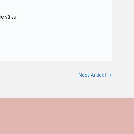
are vă va
Next Articol
→