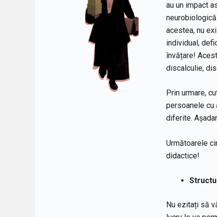
au un impact as
neurobiologică 
acestea, nu exi
individual, def
învățare! Acest
discalculie, dis
Prin urmare, cu
persoanele cu a
diferite. Așada
Următoarele cin
didactice!
Structu
Nu ezitați să v